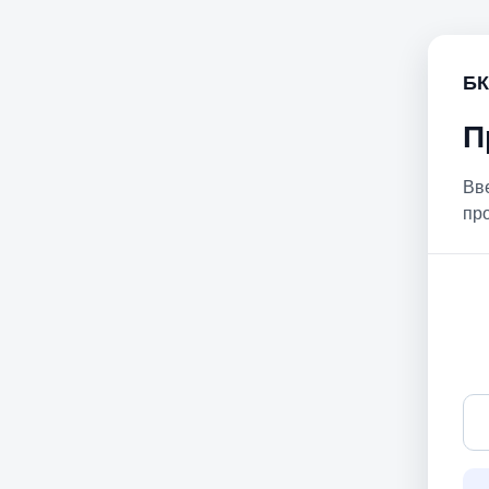
БК
П
Вв
пр