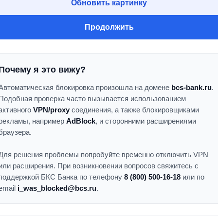
Обновить картинку
Продолжить
Почему я это вижу?
Автоматическая блокировка произошла на домене
bcs-bank.ru
.
Подобная проверка часто вызывается использованием
активного
VPN/proxy
соединения, а также блокировщиками
рекламы, например
AdBlock
, и сторонними расширениями
браузера.
Для решения проблемы попробуйте временно отключить VPN
или расширения. При возникновении вопросов свяжитесь с
поддержкой БКС Банка по телефону
8 (800) 500-16-18
или по
email
i_was_blocked@bcs.ru
.