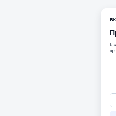
БК
П
Вв
пр