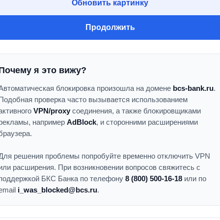
Обновить картинку
Продолжить
Почему я это вижу?
Автоматическая блокировка произошла на домене
bcs-bank.ru
.
Подобная проверка часто вызывается использованием
активного
VPN/proxy
соединения, а также блокировщиками
рекламы, например
AdBlock
, и сторонними расширениями
браузера.
Для решения проблемы попробуйте временно отключить VPN
или расширения. При возникновении вопросов свяжитесь с
поддержкой БКС Банка по телефону
8 (800) 500-16-18
или по
email
i_was_blocked@bcs.ru
.