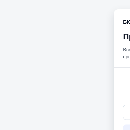
БК
П
Вв
пр