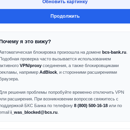
Обновить картинку
Продолжить
Почему я это вижу?
Автоматическая блокировка произошла на домене
bcs-bank.ru
.
Подобная проверка часто вызывается использованием
активного
VPN/proxy
соединения, а также блокировщиками
рекламы, например
AdBlock
, и сторонними расширениями
браузера.
Для решения проблемы попробуйте временно отключить VPN
или расширения. При возникновении вопросов свяжитесь с
поддержкой БКС Банка по телефону
8 (800) 500-16-18
или по
email
i_was_blocked@bcs.ru
.