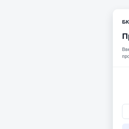
БК
П
Вв
пр