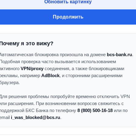
Обновить картинку
Продолжить
Почему я это вижу?
Автоматическая блокировка произошла на домене
bcs-bank.ru
.
Подобная проверка часто вызывается использованием
активного
VPN/proxy
соединения, а также блокировщиками
рекламы, например
AdBlock
, и сторонними расширениями
браузера.
Для решения проблемы попробуйте временно отключить VPN
или расширения. При возникновении вопросов свяжитесь с
поддержкой БКС Банка по телефону
8 (800) 500-16-18
или по
email
i_was_blocked@bcs.ru
.