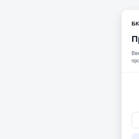
БК
П
Вв
пр