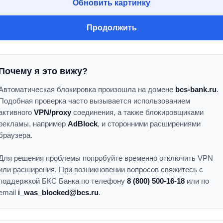
Обновить картинку
Продолжить
Почему я это вижу?
Автоматическая блокировка произошла на домене
bcs-bank.ru
.
Подобная проверка часто вызывается использованием
активного
VPN/proxy
соединения, а также блокировщиками
рекламы, например
AdBlock
, и сторонними расширениями
браузера.
Для решения проблемы попробуйте временно отключить VPN
или расширения. При возникновении вопросов свяжитесь с
поддержкой БКС Банка по телефону
8 (800) 500-16-18
или по
email
i_was_blocked@bcs.ru
.