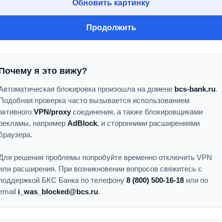
Обновить картинку
Продолжить
Почему я это вижу?
Автоматическая блокировка произошла на домене
bcs-bank.ru
.
Подобная проверка часто вызывается использованием
активного
VPN/proxy
соединения, а также блокировщиками
рекламы, например
AdBlock
, и сторонними расширениями
браузера.
Для решения проблемы попробуйте временно отключить VPN
или расширения. При возникновении вопросов свяжитесь с
поддержкой БКС Банка по телефону
8 (800) 500-16-18
или по
email
i_was_blocked@bcs.ru
.