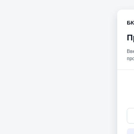
БК
П
Вв
пр