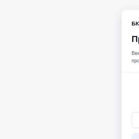
БК
П
Вв
пр