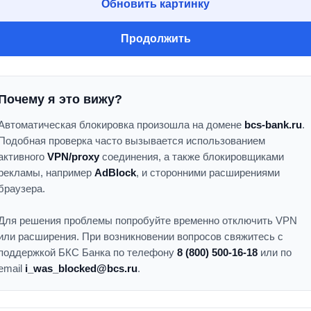
Обновить картинку
Продолжить
Почему я это вижу?
Автоматическая блокировка произошла на домене
bcs-bank.ru
.
Подобная проверка часто вызывается использованием
активного
VPN/proxy
соединения, а также блокировщиками
рекламы, например
AdBlock
, и сторонними расширениями
браузера.
Для решения проблемы попробуйте временно отключить VPN
или расширения. При возникновении вопросов свяжитесь с
поддержкой БКС Банка по телефону
8 (800) 500-16-18
или по
email
i_was_blocked@bcs.ru
.